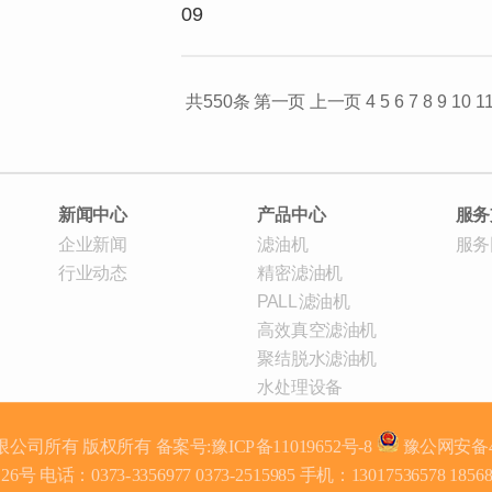
09
共550条
第一页
上一页
4
5
6
7
8
9
10
1
新闻中心
产品中心
服务
企业新闻
滤油机
服务
行业动态
精密滤油机
PALL滤油机
高效真空滤油机
聚结脱水滤油机
水处理设备
限公司所有
版权所有 备案号:
豫ICP备11019652号-8
豫公网安备410
话：0373-3356977 0373-2515985 手机：13017536578 18568