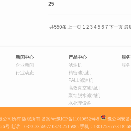
25
共550条
上一页
1
2
3
4
5
6
7
下一页
最
新闻中心
产品中心
服务
企业新闻
滤油机
服务
行业动态
精密滤油机
PALL滤油机
高效真空滤油机
聚结脱水滤油机
水处理设备
限公司所有
版权所有 备案号:
豫ICP备11019652号-8
豫公网安备410
话：0373-3356977 0373-2515985 手机：13017536578 18568